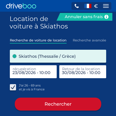
€
Navi
Annuler sans frais
Location de
voiture à Skiathos
Recherche de voiture de location
Recherche avancée
pre
Skiathos (Thessalie / Grèce)
récupération
Retour de la location
end
réc
J'ai
26 - 69
ans
et je vis à
France
Rechercher