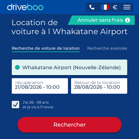
€
Navi
Annuler sans frais
Location de
voiture à l Whakatane Airport
Recherche de voiture de location
Recherche avancée
pre
Whakatane Airport (Nouvelle-Zélande)
récupération
Retour de la location
end
réc
J'ai
26 - 69
ans
et je vis à
France
Rechercher