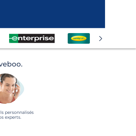
iveboo.
ls personnalisés
os experts.