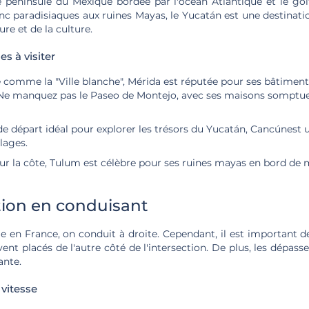
 péninsule du Mexique bordée par l'océan Atlantique et le go
nc paradisiaques aux ruines Mayas, le Yucatán est une destinati
re et de la culture.
es à visiter
comme la "Ville blanche", Mérida est réputée pour ses bâtiment
 Ne manquez pas le Paseo de Montejo, avec ses maisons somptue
e départ idéal pour explorer les trésors du Yucatán, Cancúnest u
lages.
ur la côte, Tulum est célèbre pour ses ruines mayas en bord de 
tion en conduisant
en France, on conduit à droite. Cependant, il est important de
vent placés de l'autre côté de l'intersection. De plus, les dépass
ante.
 vitesse