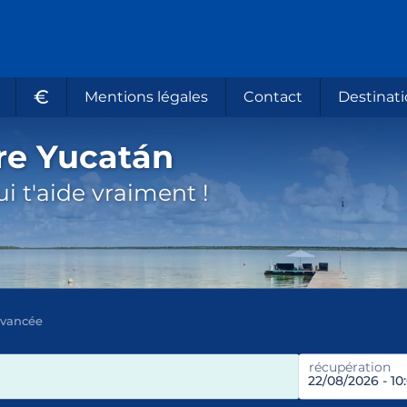
€
Mentions légales
Contact
Destinati
re Yucatán
i t'aide vraiment !
avancée
récupération