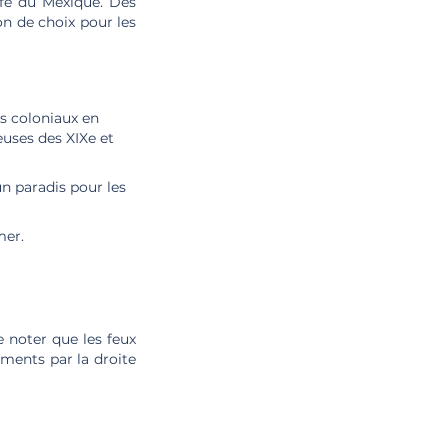
lfe du Mexique. Des
on de choix pour les
s coloniaux en
uses des XIXe et
n paradis pour les
mer.
 noter que les feux
ements par la droite