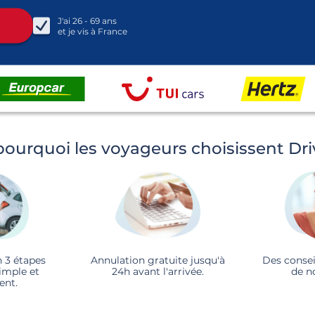
J'ai
26 - 69
ans
et je vis à
France
pourquoi les voyageurs choisissent Dr
n 3 étapes
Annulation gratuite jusqu'à
Des consei
imple et
24h avant l'arrivée.
de n
ent.