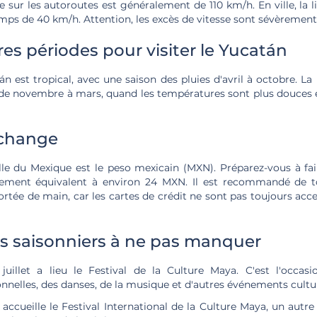
 sur les autoroutes est généralement de 110 km/h. En ville, la l
emps de 40 km/h. Attention, les excès de vitesse sont sévèrement
res périodes pour visiter le Yucatán
n est tropical, avec une saison des pluies d'avril à octobre. La
 de novembre à mars, quand les températures sont plus douces e
 change
lle du Mexique est le peso mexicain (MXN). Préparez-vous à fai
llement équivalent à environ 24 MXN. Il est recommandé de to
rtée de main, car les cartes de crédit ne sont pas toujours acc
 saisonniers à ne pas manquer
illet a lieu le Festival de la Culture Maya. C'est l'occasi
nnelles, des danses, de la musique et d'autres événements cultur
 accueille le Festival International de la Culture Maya, un aut