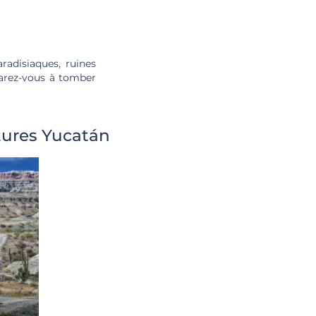
radisiaques, ruines
parez-vous à tomber
tures Yucatán