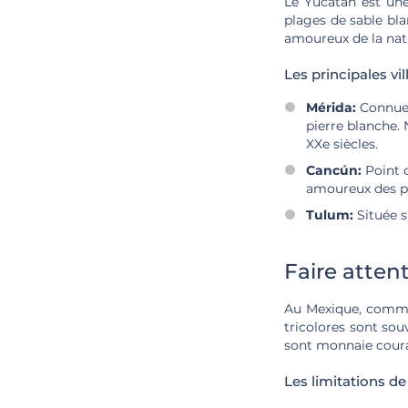
Le Yucatán est une
plages de sable bla
amoureux de la natu
Les principales vill
Mérida:
Connue 
pierre blanche.
XXe siècles.
Cancún:
Point d
amoureux des p
Tulum:
Située s
Faire atten
Au Mexique, comme 
tricolores sont sou
sont monnaie cour
Les limitations de