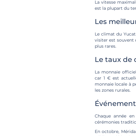
La vitesse maximale
est la plupart du t
Les meilleu
Le climat du Yucatá
visiter est souvent
plus rares.
Le taux de
La monnaie officie
car 1 € est actue
monnaie locale à po
les zones rurales.
Événements
Chaque année en ju
cérémonies traditio
En octobre, Mérida