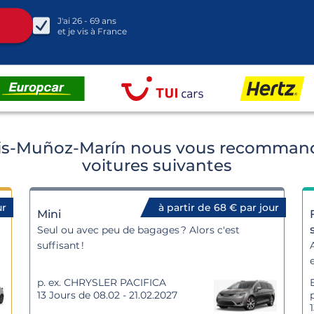
J'ai
26 - 69
ans
et je vis à
France
Luis-Muñoz-Marín nous vous recommando
voitures suivantes
ur
à partir de 68 € par jour
Mini
Seul ou avec peu de bagages ? Alors c'est
suffisant !
p. ex. CHRYSLER PACIFICA
13 Jours de 08.02 - 21.02.2027