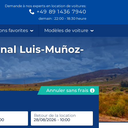
Demande à nos experts en location de voitures:
+49 89 1436 7940
demain : 22:00 - 18:30 heure
ons favorites
Modèles de voiture
onal Luis-Muñoz-
Annuler sans frais
prendre
Retour de la location