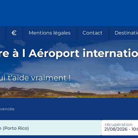
€
Mentions légales
Contact
Destinati
re à l Aéroport internati
i t'aide vraiment !
avancée
récupération
 (Porto Rico)