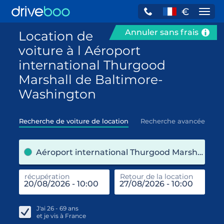
€
Navi
Annuler sans frais
Location de
voiture à l Aéroport
international Thurgood
Marshall de Baltimore-
Washington
Recherche de voiture de location
Recherche avancée
pre
Aéroport international Thurgood Marshall de Baltimore-Washington (Maryland / États-Unis)
récupération
Retour de la location
end
réc
J'ai
26 - 69
ans
et je vis à
France