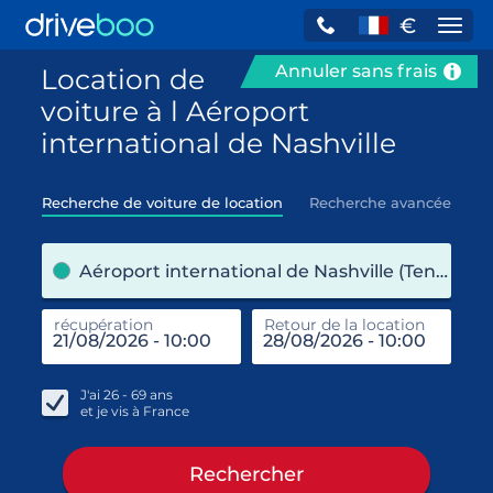
€
Navi
Annuler sans frais
Location de
voiture à l Aéroport
international de Nashville
Recherche de voiture de location
Recherche avancée
pre
Aéroport international de Nashville (Tennessee / États-Unis)
récupération
Retour de la location
end
réc
J'ai
26 - 69
ans
et je vis à
France
Rechercher