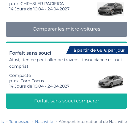
p. ex. CHRYSLER PACIFICA
14 Jours de 10.04 - 24.04.2027
Comparer les micro-voitures
à partir de 68 € par jour
Forfait sans souci
Ainsi, rien ne peut aller de travers - insouciance et tout
compris !
Compacte
p. ex. Ford Focus
14 Jours de 10.04 - 24.04.2027
Forfait sans souci comparer
is
Tennessee
Nashville
Aéroport international de Nashville