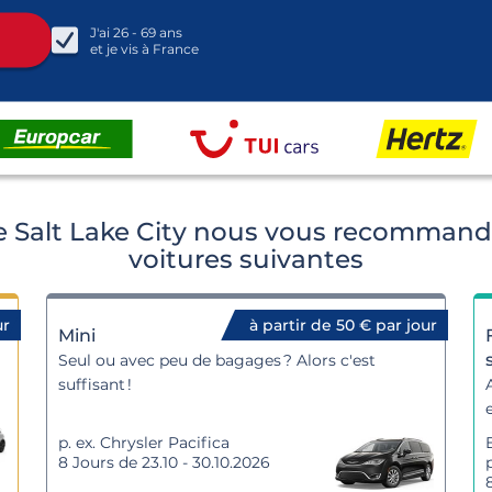
J'ai
26 - 69
ans
et je vis à
France
de Salt Lake City nous vous recommando
voitures suivantes
ur
à partir de 50 € par jour
Mini
Seul ou avec peu de bagages ? Alors c'est
suffisant !
p. ex. Chrysler Pacifica
8 Jours de 23.10 - 30.10.2026