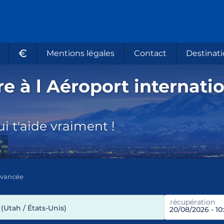
€
Mentions légales
Contact
Destinati
e à l Aéroport internati
i t'aide vraiment !
avancée
récupération
(Utah / États-Unis)