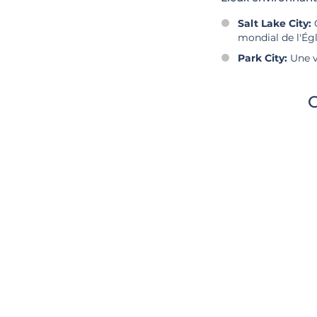
Salt Lake City:
C
mondial de l'Égl
Park City:
Une vi
C