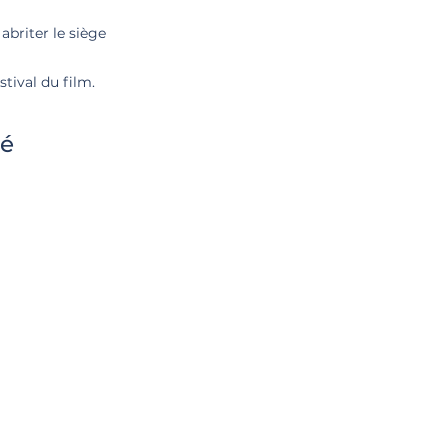
abriter le siège
tival du film.
té