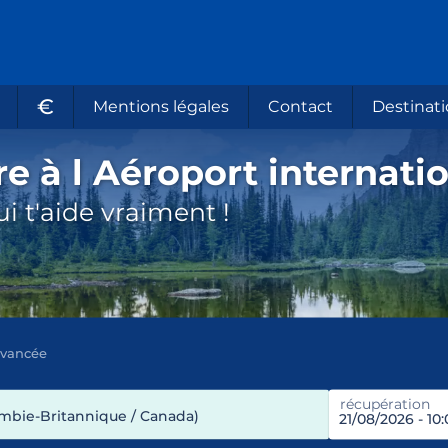
€
Mentions légales
Contact
Destinati
e à l Aéroport internatio
i t'aide vraiment !
avancée
récupération
ombie-Britannique / Canada)