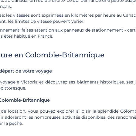
te: au Canada, on roule à droite, ce qui demande une petite adap
nçais.
sse: les vitesses sont exprimées en kilomètres par heure au Can
t, les limites de vitesse peuvent varier.
onnement: faites attention aux panneaux de stationnement - cert
s êtes habitué en France.
ture en Colombie-Britannique
 départ de votre voyage
yage à Victoria et découvrez ses bâtiments historiques, ses 
 pittoresque.
 Colombie-Britannique
 de location, vous pouvez explorer à loisir la splendide Colomb
air adoreront les nombreuses activités disponibles, des randon
r la pêche.