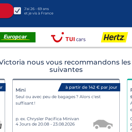
J'ai
26 - 69
ans
et je vis à
France
 Victoria nous vous recommandons les 
suivantes
ur
à partir de 142 € par jour
Mini
Seul ou avec peu de bagages ? Alors c'est
suffisant !
p. ex. Chrysler Pacifica Minivan
4 Jours de 20.08 - 23.08.2026