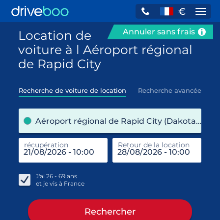
€
Navi
Annuler sans frais
Location de
voiture à l Aéroport régional
de Rapid City
Recherche de voiture de location
Recherche avancée
pre
Aéroport régional de Rapid City (Dakota du Sud / États-Unis)
récupération
Retour de la location
end
réc
J'ai
26 - 69
ans
et je vis à
France
Rechercher