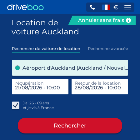
€
Navi
Annuler sans frais
Location de
voiture Auckland
Recherche de voiture de location
Recherche avancée
pre
Aéroport d'Auckland (Auckland / Nouvelle-Zélande)
récupération
Retour de la location
end
réc
J'ai
26 - 69
ans
et je vis à
France
Rechercher