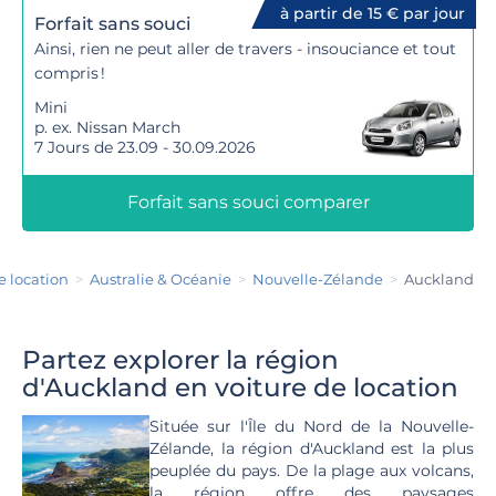
à partir de 15 € par jour
Forfait sans souci
Ainsi, rien ne peut aller de travers - insouciance et tout
compris !
Mini
p. ex. Nissan March
7 Jours de 23.09 - 30.09.2026
Forfait sans souci comparer
e location
Australie & Océanie
Nouvelle-Zélande
Auckland
Partez explorer la région
d'Auckland en voiture de location
Située sur l'Île du Nord de la Nouvelle-
Zélande, la région d'Auckland est la plus
peuplée du pays. De la plage aux volcans,
la région offre des paysages