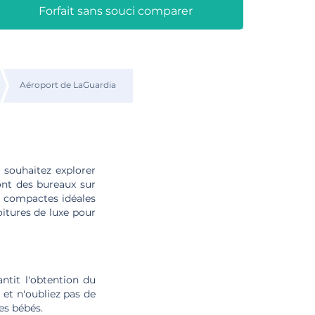
Forfait sans souci comparer
Aéroport de LaGuardia
 souhaitez explorer
ont des bureaux sur
s compactes idéales
voitures de luxe pour
ntit l'obtention du
s et n'oubliez pas de
es bébés.