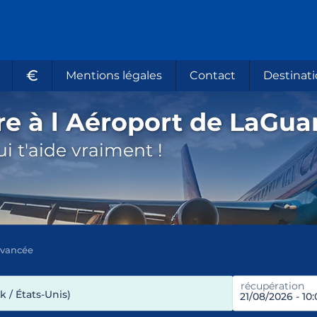
€
Mentions légales
Contact
Destinati
re à l Aéroport de LaGua
i t'aide vraiment !
avancée
récupération
 / États-Unis)