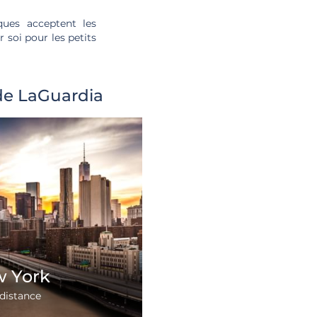
ques acceptent les
 soi pour les petits
de LaGuardia
 York
distance