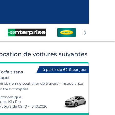
ocation de voitures suivantes
à partir de 62 € par jour
Forfait sans
souci
Ainsi, rien ne peut aller de travers - insouciance
et tout compris !
Economique
. ex. Kia Rio
6 Jours de 09.10 - 15.10.2026