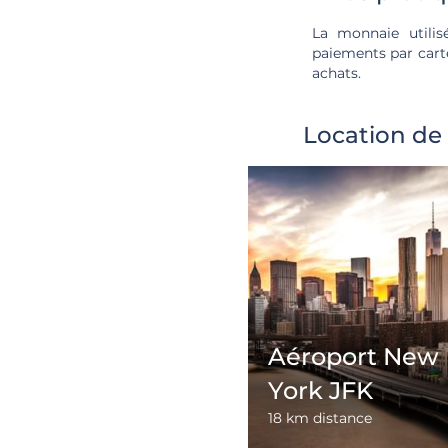
La monnaie utilis
paiements par carte
achats.
Location de
Aéroport New
York JFK
18 km distance