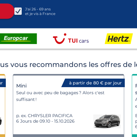
J'ai
26 - 69
ans
et je vis à
France
us vous recommandons les offres de l
ur
à partir de 80 € par jour
Mini
Seul ou avec peu de bagages ? Alors c'est
suffisant !
p. ex. CHRYSLER PACIFICA
6 Jours de 09.10 - 15.10.2026
p