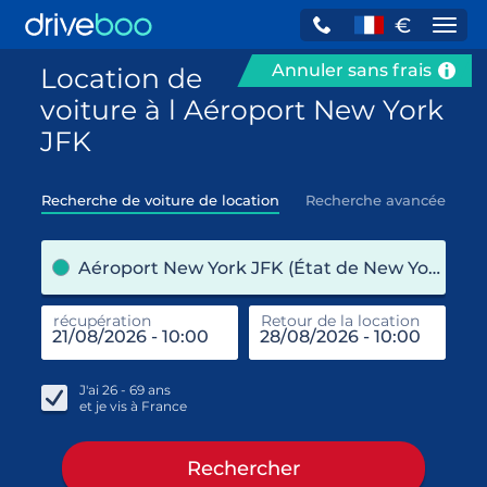
€
Navi
Annuler sans frais
Location de
voiture à l Aéroport New York
JFK
Recherche de voiture de location
Recherche avancée
pre
Aéroport New York JFK (État de New York / États-Unis)
récupération
Retour de la location
end
réc
J'ai
26 - 69
ans
et je vis à
France
Rechercher