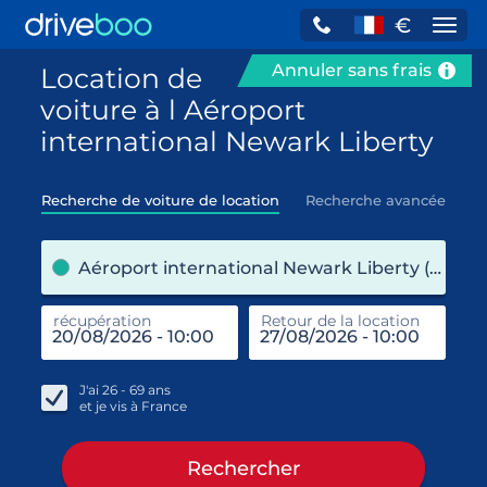
€
Navi
Annuler sans frais
Location de
voiture à l Aéroport
international Newark Liberty
Recherche de voiture de location
Recherche avancée
pre
Aéroport international Newark Liberty (État de New York / États-Unis)
récupération
Retour de la location
end
réc
J'ai
26 - 69
ans
et je vis à
France
Rechercher