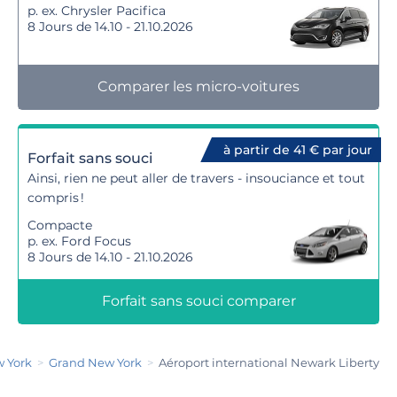
p. ex. Chrysler Pacifica
8 Jours de 14.10 - 21.10.2026
Comparer les micro-voitures
à partir de 41 € par jour
Forfait sans souci
Ainsi, rien ne peut aller de travers - insouciance et tout
compris !
Compacte
p. ex. Ford Focus
8 Jours de 14.10 - 21.10.2026
Forfait sans souci comparer
w York
Grand New York
Aéroport international Newark Liberty